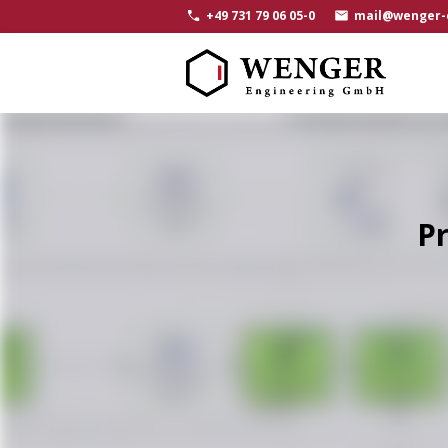
+49 731 79 06 05-0
mail@wenger-
P